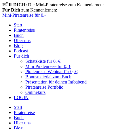
Zum
FÜR DICH:
Die Mini-Piratenreise zum Kennenlernen:
Inhalt
Für Dich
zum Kennenlernen:
springen
Mini-Piratenreise für 0,-
Start
Piratenreise
Buch
Über uns
Blog
Podcast
Für dich
Schatzkiste für 0,-€
Mini-Piratenreise für 0,-€
Piratenreise Webinar für 0,-€
Bonusmaterial zum Buch
Präsentation für deinen Infoabend
Piratenreise Portfolio
Onlinekurs
LOGIN
Start
Piratenreise
Buch
Über uns
Blog