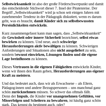
Selbstwirksamkeit
ist also der große Förderschwerpunkt und damit
das entscheidende Stichwort dieser 7. Insel der Piratenreise. Der
Begriff „Selbstwirksamkeit“ wird ja schon seit einigen Jahren mit
zunehmender Tendenz in der Pädagogik diskutiert, wenn es darum
geht, was es braucht,
damit Kinder sich zu selbstbewussten
Persönlichkeiten entwickeln
.
Kurz zusammengefasst kann man sagen, dass „Selbstwirksamkeit“
die
Gewissheit oder innere Sicherheit
bezeichnet,
selbst etwas
bewirken
zu können. Und neue, auch
schwierige
Herausforderungen aktiv bewältigen
zu können. Schwierigen
Anforderungen und Situationen also
nicht ausgeliefert
zu sein,
sondern b
ewusst einwirken, Lösungen finden und die eigene
Lage beeinflussen
zu können.
Dieses
Vertrauen in die eigenen Fähigkeiten
entwickeln Kinder,
wenn wir ihnen den Raum geben,
Herausforderungen aus eigener
Kraft zu meistern
.
Und das bedeutet auch, dass wir als Erwachsene – als Eltern,
Pädagog:innen und andere Bezugspersonen – uns manchmal ganz
schön
zurücknehmen
müssen. So schwer das oftmals fällt.
Denn der
Impuls
, die Kinder
vor unangenehmen Gefühlen, vor
Misserfolgen und Scheitern zu bewahren
, ist häufig ganz schön
stark. Das kennst du bestimmt auch, oder?