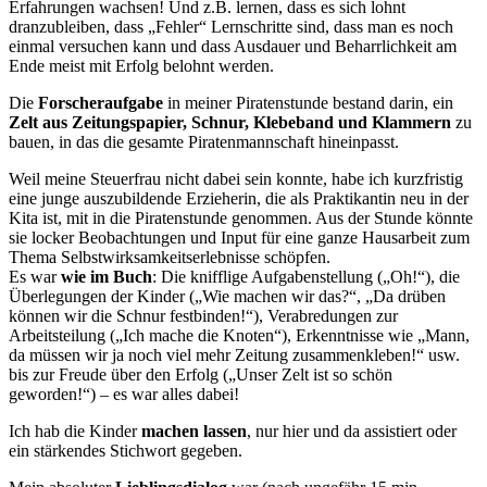
Erfahrungen wachsen! Und z.B. lernen, dass es sich lohnt
dranzubleiben, dass „Fehler“ Lernschritte sind, dass man es noch
einmal versuchen kann und dass Ausdauer und Beharrlichkeit am
Ende meist mit Erfolg belohnt werden.
Die
Forscheraufgabe
in meiner Piratenstunde bestand darin, ein
Zelt aus Zeitungspapier, Sc
hnur, Klebeband und Klammern
zu
bauen, in das die gesamte Piratenmannschaft hineinpasst.
Weil meine Steuerfrau nicht dabei sein konnte, habe ich kurzfristig
eine junge auszubildende Erzieherin, die als Praktikantin neu in der
Kita ist, mit in die Piratenstunde genommen. Aus der Stunde könnte
sie locker Beobachtungen und Input für eine ganze Hausarbeit zum
Thema Selbstwirksamkeitserlebnisse schöpfen.
Es war
wie im Buch
: Die knifflige Aufgabenstellung („Oh!“), die
Überlegungen der Kinder („Wie machen wir das?“, „Da drüben
können wir die Schnur festbinden!“), Verabredungen zur
Arbeitsteilung („Ich mache die Knoten“), Erkenntnisse wie „Mann,
da müssen wir ja noch viel mehr Zeitung zusammenkleben!“ usw.
bis zur Freude über den Erfolg („Unser Zelt ist so schön
geworden!“) – es war alles dabei!
Ich hab die Kinder
machen lassen
, nur hier und da assistiert oder
ein stärkendes Stichwort gegeben.